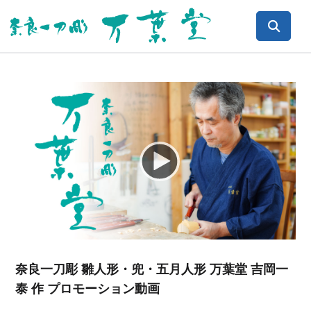
Video
Player
奈良一刀彫 雛人形・兜・五月人形 万葉堂 吉岡一
泰 作 プロモーション動画