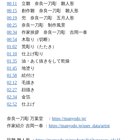
00:11
立雛 奈良一刀彫 雛人形
00:15
創作雛 奈良一刀彫 雛人形
00:19
兜 奈良一刀彫 五月人形
00:25
奈良一刀彫 制作風景
00:34
作家挨拶 奈良一刀彫 吉岡一泰
00:54
木取り（切断）
01:02
荒彫り（たたき）
01:10
仕上げ彫り
01:35
油・あく抜きをして乾燥
01:45
地塗り
01:58
絵付け
02:12
毛描き
02:27
顔描き
02:34
金箔
02:52
仕上げ
奈良一刀彫 万葉堂 ：
https://manyodo.jp/
作家紹介 吉岡一泰 ：
https://manyodo.jp/user_data/artist