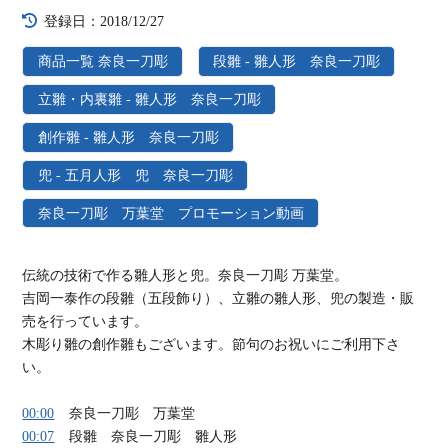
登録日：2018/12/27
商品一覧 奈良一刀彫
段雛 - 雛人形 奈良一刀彫
立雛・内裏雛 - 雛人形 奈良一刀彫
創作雛 - 雛人形 奈良一刀彫
兜 - 五月人形 兜 奈良一刀彫
奈良一刀彫 万葉堂 プロモーション動画
伝統の技術で作る雛人形と兜。奈良一刀彫 万葉堂。
吉岡一泰作の段雛（五段飾り）、立雛の雛人形、兜の製造・販
売を行っています。
木彫り雛の創作雛もございます。節句のお祝いにご利用下さ
い。
00:00
奈良一刀彫 万葉堂
00:07
段雛 奈良一刀彫 雛人形