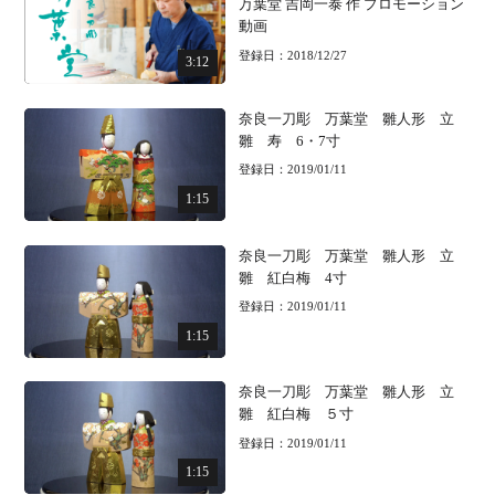
万葉堂 吉岡一泰 作 プロモーション
動画
登録日：2018/12/27
3:12
奈良一刀彫 万葉堂 雛人形 立
雛 寿 6・7寸
登録日：2019/01/11
1:15
奈良一刀彫 万葉堂 雛人形 立
雛 紅白梅 4寸
登録日：2019/01/11
1:15
奈良一刀彫 万葉堂 雛人形 立
雛 紅白梅 ５寸
登録日：2019/01/11
1:15