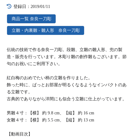
登録日：2019/01/11
商品一覧 奈良一刀彫
立雛・内裏雛 - 雛人形 奈良一刀彫
伝統の技術で作る奈良一刀彫。段雛、立雛の雛人形、兜の製
造・販売を行っています。木彫り雛の創作雛もございます。節
句のお祝いにご利用下さい。
紅白梅のおめでたい柄の立雛を作りました。
飾った時に、ぱっとお部屋が明るくなるようなインパクトのあ
る立雛です。
古典的でありながら洋間にも似合う立雛に仕上がっています。
男雛４寸：【横】 約 9.8 cm、【縦】 約 16 cm
女雛４寸：【横】 約 5.5 cm、【縦】 約 13 cm
【動画目次】