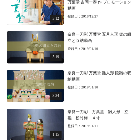
万葉堂 吉岡一泰 作 プロモーション
動画
登録日：2018/12/27
3:12
奈良一刀彫 万葉堂 五月人形 兜の組
立と収納動画
登録日：2019/01/10
5:19
奈良一刀彫 万葉堂 雛人形 段雛の収
納動画
登録日：2019/01/10
3:34
奈良一刀彫 万葉堂 雛人形 立
雛 松竹梅 ４寸
登録日：2019/01/11
1:15