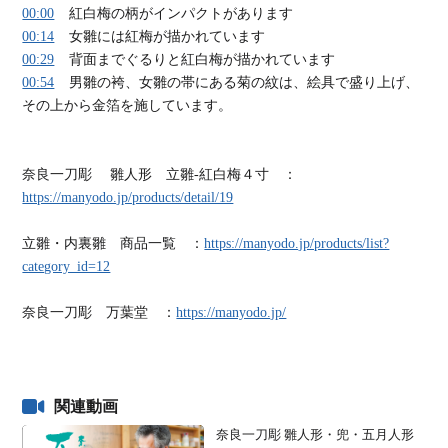
00:00
紅白梅の柄がインパクトがあります
00:14
女雛には紅梅が描かれています
00:29
背面までぐるりと紅白梅が描かれています
00:54
男雛の袴、女雛の帯にある菊の紋は、絵具で盛り上げ、
その上から金箔を施しています。
奈良一刀彫 雛人形 立雛-紅白梅４寸 ：
https://manyodo.jp/products/detail/19
立雛・内裏雛 商品一覧 ：
https://manyodo.jp/products/list?
category_id=12
奈良一刀彫 万葉堂 ：
https://manyodo.jp/
関連動画
奈良一刀彫 雛人形・兜・五月人形