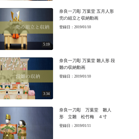
奈良一刀彫 万葉堂 五月人形
兜の組立と収納動画
登録日：2019/01/10
5:19
奈良一刀彫 万葉堂 雛人形 段
雛の収納動画
登録日：2019/01/10
3:34
奈良一刀彫 万葉堂 雛人
形 立雛 松竹梅 ４寸
登録日：2019/01/11