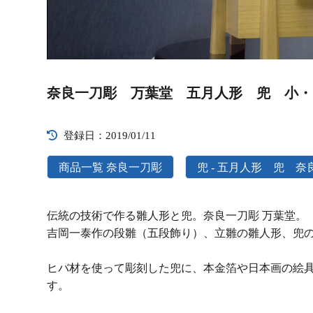
Video
Player
奈良一刀彫 万葉堂 五月人形 兜 小・
登録日：2019/01/11
商品一覧 奈良一刀彫
兜 - 五月人形 兜 奈
伝統の技術で作る雛人形と兜。奈良一刀彫 万葉堂。
吉岡一泰作の段雛（五段飾り）、立雛の雛人形、兜
ヒバ材を使って彫刻した兜に、本金箔や日本画の絵
す。