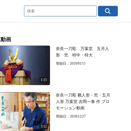
連動画
奈良一刀彫 万葉堂 五月人
形 兜 特中・特大
登録日：2019/01/11
1:15
奈良一刀彫 雛人形・兜・五月
人形 万葉堂 吉岡一泰 作 プロ
モーション動画
登録日：2018/12/27
3:12