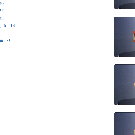
26
27
28
ry_id=14
tch/3/