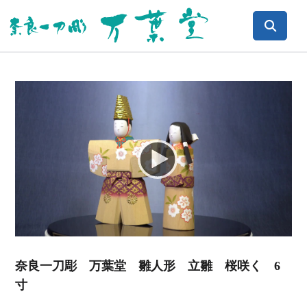
Video
Player
奈良一刀彫 万葉堂 雛人形 立雛 桜咲く 6
寸