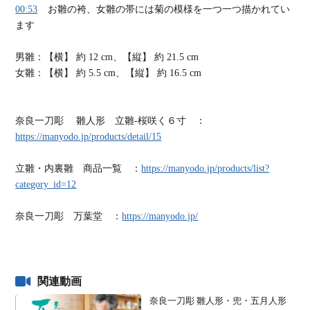
00:53
お雛の袴、女雛の帯には菊の模様を一つ一つ描かれてい
ます
男雛：【横】 約 12 cm、【縦】 約 21.5 cm
女雛：【横】 約 5.5 cm、【縦】 約 16.5 cm
奈良一刀彫 雛人形 立雛-桜咲く６寸 ：
https://manyodo.jp/products/detail/15
立雛・内裏雛 商品一覧 ：
https://manyodo.jp/products/list?
category_id=12
奈良一刀彫 万葉堂 ：
https://manyodo.jp/
関連動画
奈良一刀彫 雛人形・兜・五月人形