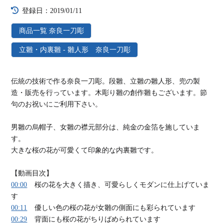
登録日：2019/01/11
商品一覧 奈良一刀彫
立雛・内裏雛 - 雛人形 奈良一刀彫
伝統の技術で作る奈良一刀彫。段雛、立雛の雛人形、兜の製
造・販売を行っています。木彫り雛の創作雛もございます。節
句のお祝いにご利用下さい。
男雛の烏帽子、女雛の襟元部分は、純金の金箔を施していま
す。
大きな桜の花が可愛くて印象的な内裏雛です。
【動画目次】
00:00
桜の花を大きく描き、可愛らしくモダンに仕上げていま
す
00:11
優しい色の桜の花が女雛の側面にも彩られています
00:29
背面にも桜の花がちりばめられています