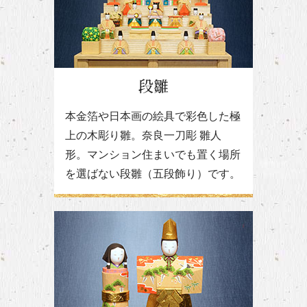
段雛
本金箔や日本画の絵具で彩色した極
上の木彫り雛。奈良一刀彫 雛人
形。マンション住まいでも置く場所
を選ばない段雛（五段飾り）です。