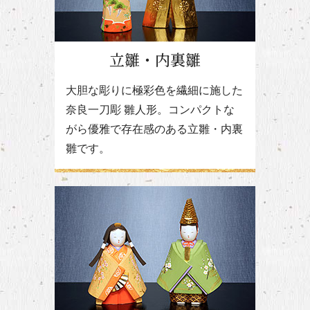
立雛・内裏雛
大胆な彫りに極彩色を繊細に施した
奈良一刀彫 雛人形。コンパクトな
がら優雅で存在感のある立雛・内裏
雛です。