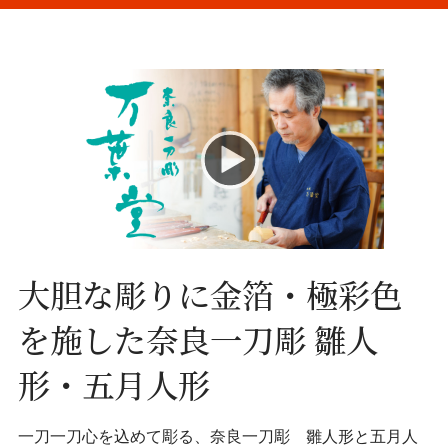
大胆な彫りに
金箔・極彩色
を施した
奈良一刀彫 雛人
形・五月人形
一刀一刀心を込めて彫る、奈良一刀彫 雛人形と五月人