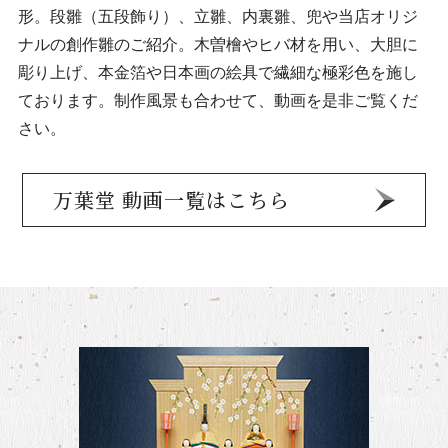
形。
段雛（五段飾り）、立雛、内裏雛、兜や当店オリジ
ナルの創作雛のご紹介。
木曽檜やヒバ材を用い、大胆に
彫り上げ、
本金箔や日本画の絵具で繊細な極彩色を施し
ております。
制作風景も合わせて、動画を是非ご覧くだ
さい。
万葉堂 動画一覧はこちら