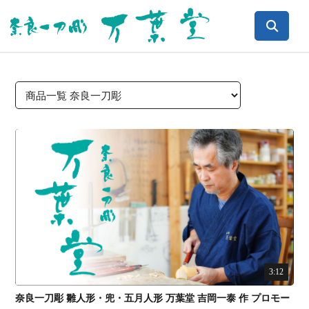
3:12
奈良一刀彫 雛人形・兜・五月人形 万葉堂 吉岡一泰 作 プロモー