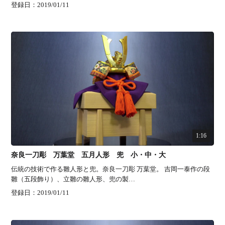
登録日：2019/01/11
1:16
奈良一刀彫 万葉堂 五月人形 兜 小・中・大
伝統の技術で作る雛人形と兜。奈良一刀彫 万葉堂。 吉岡一泰作の段
雛（五段飾り）、立雛の雛人形、兜の製…
登録日：2019/01/11