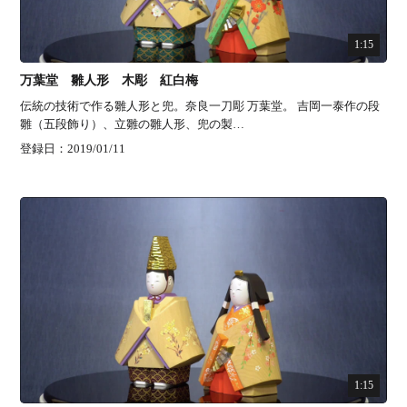
1:15
万葉堂 雛人形 木彫 紅白梅
伝統の技術で作る雛人形と兜。奈良一刀彫 万葉堂。 吉岡一泰作の段
雛（五段飾り）、立雛の雛人形、兜の製…
登録日：2019/01/11
1:15