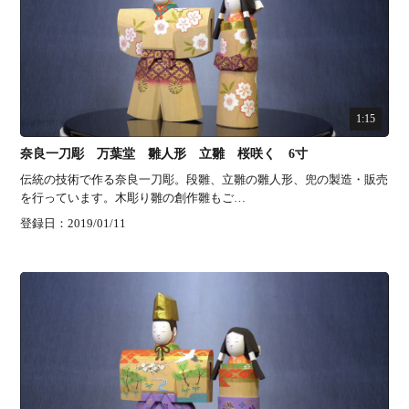
1:15
奈良一刀彫 万葉堂 雛人形 立雛 桜咲く 6寸
伝統の技術で作る奈良一刀彫。段雛、立雛の雛人形、兜の製造・販売
を行っています。木彫り雛の創作雛もご…
登録日：2019/01/11