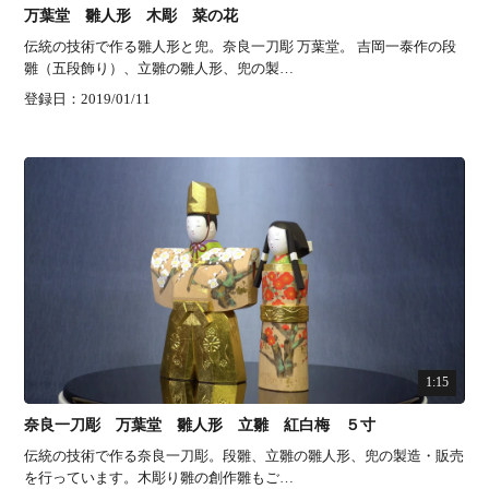
万葉堂 雛人形 木彫 菜の花
伝統の技術で作る雛人形と兜。奈良一刀彫 万葉堂。 吉岡一泰作の段
雛（五段飾り）、立雛の雛人形、兜の製…
登録日：2019/01/11
1:15
奈良一刀彫 万葉堂 雛人形 立雛 紅白梅 ５寸
伝統の技術で作る奈良一刀彫。段雛、立雛の雛人形、兜の製造・販売
を行っています。木彫り雛の創作雛もご…