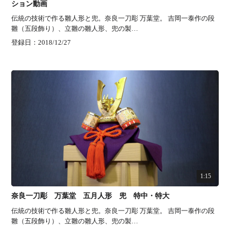
ション動画
伝統の技術で作る雛人形と兜。奈良一刀彫 万葉堂。 吉岡一泰作の段
雛（五段飾り）、立雛の雛人形、兜の製…
登録日：2018/12/27
1:15
奈良一刀彫 万葉堂 五月人形 兜 特中・特大
伝統の技術で作る雛人形と兜。奈良一刀彫 万葉堂。 吉岡一泰作の段
雛（五段飾り）、立雛の雛人形、兜の製…