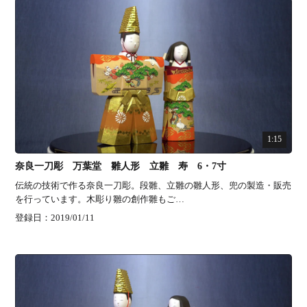
1:15
奈良一刀彫 万葉堂 雛人形 立雛 寿 6・7寸
伝統の技術で作る奈良一刀彫。段雛、立雛の雛人形、兜の製造・販売
を行っています。木彫り雛の創作雛もご…
登録日：2019/01/11