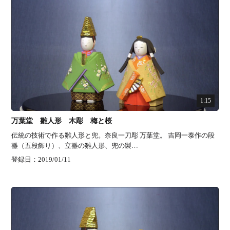
1:15
万葉堂 雛人形 木彫 梅と桜
伝統の技術で作る雛人形と兜。奈良一刀彫 万葉堂。 吉岡一泰作の段
雛（五段飾り）、立雛の雛人形、兜の製…
登録日：2019/01/11