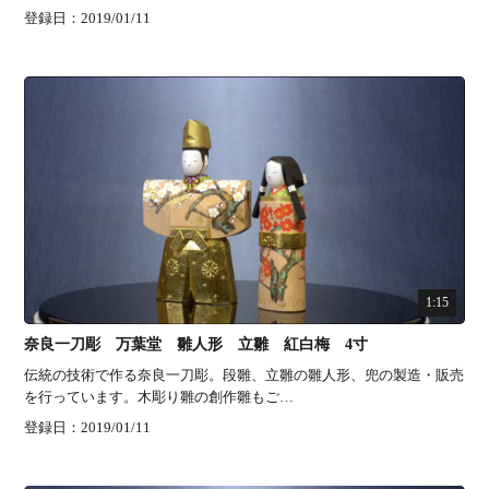
登録日：2019/01/11
1:15
奈良一刀彫 万葉堂 雛人形 立雛 紅白梅 4寸
伝統の技術で作る奈良一刀彫。段雛、立雛の雛人形、兜の製造・販売
を行っています。木彫り雛の創作雛もご…
登録日：2019/01/11