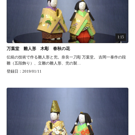
1:15
万葉堂 雛人形 木彫 春秋の花
伝統の技術で作る雛人形と兜。奈良一刀彫 万葉堂。 吉岡一泰作の段
雛（五段飾り）、立雛の雛人形、兜の製…
登録日：2019/01/11