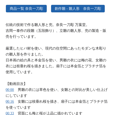
商品一覧 奈良一刀彫
創作雛 - 雛人形 奈良一刀彫
伝統の技術で作る雛人形と兜。奈良一刀彫 万葉堂。
吉岡一泰作の段雛（五段飾り）、立雛の雛人形、兜の製造・販
売を行っています。
厳選したヒバ材を使い、現代の住空間にあったモダンな木彫り
の雛人形を作りました。
日本画の絵の具と本金箔を使い、男雛の衣には梅の花、女雛の
衣には枝垂れ桜を描きました。扇子には本金箔とプラチナ箔を
使用しています。
【動画目次】
00:00
男雛の衣には草色を使い、女雛との対比が美しい仕上げ
にしています
00:16
女雛には枝垂れ桜を描き、扇子には本金箔とプラチナ箔
を使っています
00:33
背面にも梅と桜が上品に描かれています