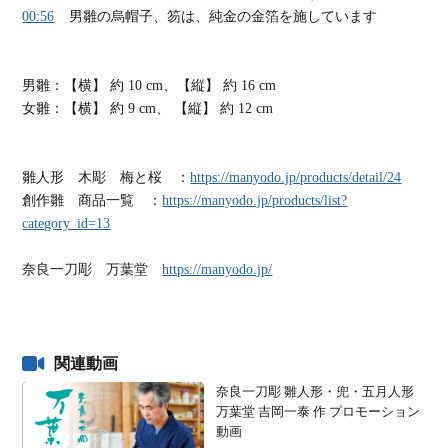
00:56
男雛の烏帽子、笏は、純金の金箔を施しています
男雛：【横】 約 10 cm、【縦】 約 16 cm
女雛：【横】 約 9 cm、 【縦】 約 12 cm
雛人形 木彫 梅と桜 ：
https://manyodo.jp/products/detail/24
創作雛 商品一覧 ：
https://manyodo.jp/products/list?
category_id=13
奈良一刀彫 万葉堂
https://manyodo.jp/
関連動画
奈良一刀彫 雛人形・兜・五月人形
万葉堂 吉岡一泰 作 プロモーション
動画