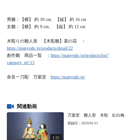
男雛：【横】 約 10 cm、【縦】 約 16 cm
女雛：【横】 約 9 cm、 【縦】 約 12 cm
木彫りの雛人形 【木彫雛】菜の花 ：
https://manyodo.jp/products/detail/22
創作雛 商品一覧 ：
https://manyodo.jp/products/list?
category_id=13
奈良一刀彫 万葉堂
https://manyodo.jp/
関連動画
万葉堂 雛人形 木彫 紅白梅
登録日：2019/01/11
1:15