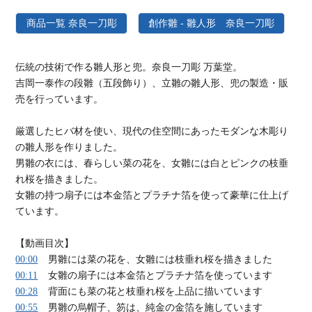
商品一覧 奈良一刀彫
創作雛 - 雛人形 奈良一刀彫
伝統の技術で作る雛人形と兜。奈良一刀彫 万葉堂。
吉岡一泰作の段雛（五段飾り）、立雛の雛人形、兜の製造・販
売を行っています。
厳選したヒバ材を使い、現代の住空間にあったモダンな木彫り
の雛人形を作りました。
男雛の衣には、春らしい菜の花を、女雛には白とピンクの枝垂
れ桜を描きました。
女雛の持つ扇子には本金箔とプラチナ箔を使って豪華に仕上げ
ています。
【動画目次】
00:00
男雛には菜の花を、女雛には枝垂れ桜を描きました
00:11
女雛の扇子には本金箔とプラチナ箔を使っています
00:28
背面にも菜の花と枝垂れ桜を上品に描いています
00:55
男雛の烏帽子、笏は、純金の金箔を施しています