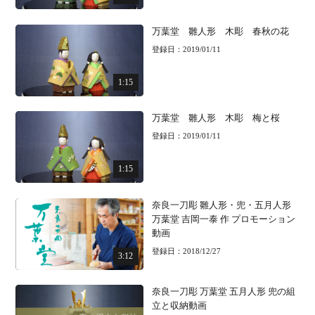
万葉堂 雛人形 木彫 春秋の花
登録日：2019/01/11
1:15
万葉堂 雛人形 木彫 梅と桜
登録日：2019/01/11
1:15
奈良一刀彫 雛人形・兜・五月人形
万葉堂 吉岡一泰 作 プロモーション
動画
登録日：2018/12/27
3:12
奈良一刀彫 万葉堂 五月人形 兜の組
立と収納動画