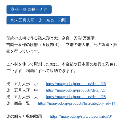
商品一覧 奈良一刀彫
兜 - 五月人形 兜 奈良一刀彫
伝統の技術で作る雛人形と兜。奈良一刀彫 万葉堂。
吉岡一泰作の段雛（五段飾り）、立雛の雛人形、兜の製造・販
売を行っています。
ヒバ材を使って彫刻した兜に、本金箔や日本画の絵具で彩色し
ています。桐箱にすべて収納できます。
兜 五月人形 小 ：
https://manyodo.jp/products/detail/26
兜 五月人形 中 ：
https://manyodo.jp/products/detail/27
兜 五月人形 大 ：
https://manyodo.jp/products/detail/28
兜 商品一覧 ：
https://manyodo.jp/products/list?category_id=14
兜の組立と収納動画 ：
https://manyodo.jp/sp/c/video/watch/3/