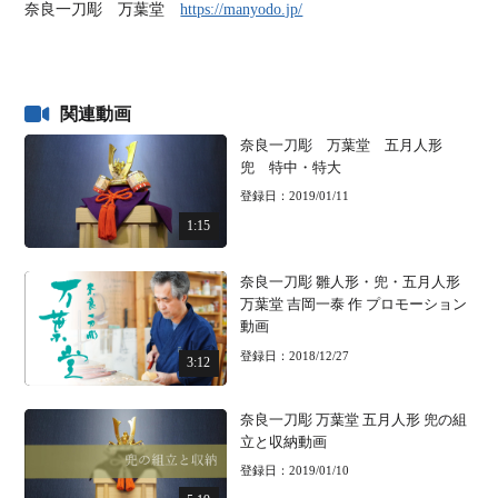
奈良一刀彫 万葉堂
https://manyodo.jp/
関連動画
奈良一刀彫 万葉堂 五月人形
兜 特中・特大
登録日：2019/01/11
1:15
奈良一刀彫 雛人形・兜・五月人形
万葉堂 吉岡一泰 作 プロモーション
動画
登録日：2018/12/27
3:12
奈良一刀彫 万葉堂 五月人形 兜の組
立と収納動画
登録日：2019/01/10